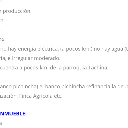
n.
n producción.
n.
.
ox.
no hay energía eléctrica, (a pocos km.) no hay agua (
ía, e Irregular moderado.
cuentra a pocos km. de la parroquia Tachina.
banco pichincha) el banco pichincha refinancia la deud
zación, Finca Agrícola etc.
INMUEBLE:
a