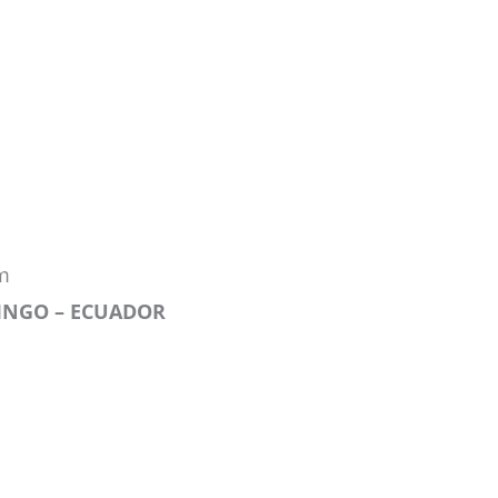
m
INGO – ECUADOR