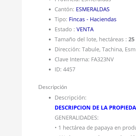
Cantón
:
ESMERALDAS
Tipo
:
Fincas - Haciendas
Estado
:
VENTA
Tamaño del lote, hectáreas
:
25
Dirección
:
Tabule, Tachina, Esm
Clave Interna
:
FA323NV
ID
:
4457
Descripción
Descripción
:
DESCRIPCION DE LA PROPIED
GENERALIDADES:
• 1 hectárea de papaya en prod