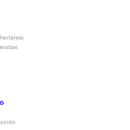
hectáreas
eraldas
AD
ucción.