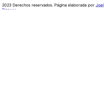
2023 Derechos reservados. Página elaborada por
Joel
Pizzano
Inicie Sesión o Regístrese
to save your favourite homes and more
Inicie Sesión o Regístrese
to save your favourite homes and more
Todas las opciones de inicio de sesión
Email
Contraseña
¿Se te olvidó tu contraseña?
Iniciar sesión