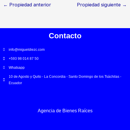
confidencialidad, propiedad exclusiva del corredor.
←
Propiedad anterior
Propiedad siguiente
→
INFORMACIÓN Y VENTA
CBR. Ing. Miguel Diez C.
Agente Inmobiliario
Contacto
Licencia profesional ACBRE-218
Móvil: +593 980 148 750
E-mail: info@migueldiezc.com
info@migueldiezc.com
Sitio web: www.migueldiezc.com
+593 98 014 87 50
LA CONCORDIA – SANTO DOMINGO – ECUADOR
Whatsapp
10 de Agosto y Quito - La Concordia - Santo Domingo de los Tsáchilas -
Ecuador
Agencia de Bienes Raíces