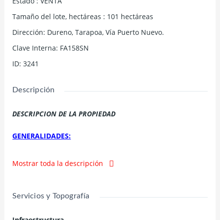
Estado
:
VENTA
Tamaño del lote, hectáreas
:
101
hectáreas
Dirección
:
Dureno, Tarapoa, Vía Puerto Nuevo.
Clave Interna
:
FA158SN
ID
:
3241
Descripción
DESCRIPCION DE LA PROPIEDAD
GENERALIDADES:
30 Hectáreas de Palma Africana, Variedad Ginesis,
Mostrar toda la descripción
Edad 9 años, produce 180 toneladas al año. (15
toneladas al mes)
2 Hectáreas de Cacao, variedad CNN51, edad 6 años.
Servicios y Topografía
29 Hectáreas de Rastrojo, árboles frutales. (400
árboles arabisco madera de encofrado 4 ½ años)
Infraestructura