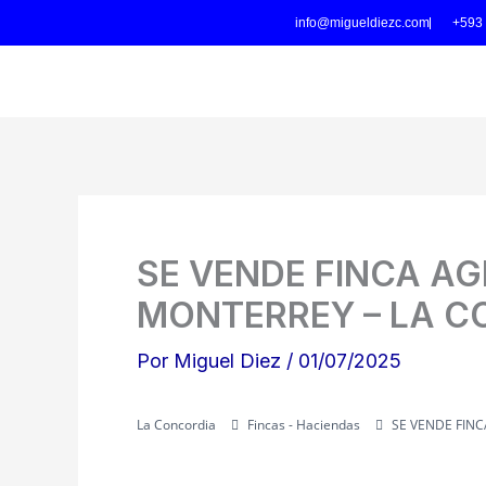
Ir
info@migueldiezc.com
+593
al
contenido
SE VENDE FINCA AG
MONTERREY – LA C
Por
Miguel Diez
/
01/07/2025
La Concordia
Fincas - Haciendas
SE VENDE FIN