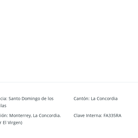
cia
:
Santo Domingo de los
Cantón
:
La Concordia
las
ción
:
Monterrey, La Concordia.
Clave Interna
:
FA335RA
r El Virgen)