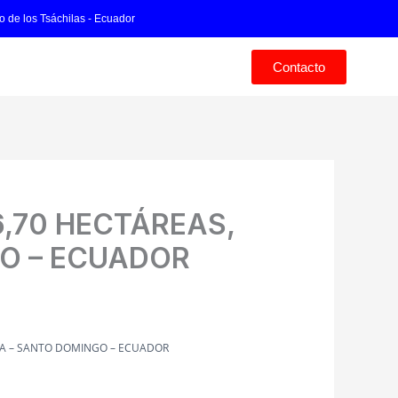
o de los Tsáchilas - Ecuador
Contacto
6,70 HECTÁREAS,
O – ECUADOR
IA – SANTO DOMINGO – ECUADOR