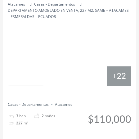
Atacames
Casas - Departamentos
DEPARTAMENTO AMOBLADO EN VENTA, 227 M2. SAME – ATACAMES
– ESMERALDAS – ECUADOR
+22
Propiedades VIP
Compartir
Casas - Departamentos
Atacames
3
hab
2
baños
$110,000
227
m²