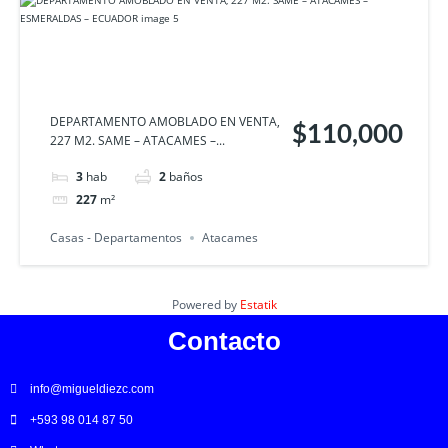
DEPARTAMENTO AMOBLADO EN VENTA,
$110,000
227 M2. SAME – ATACAMES –...
3
hab
2
baños
227
m²
Casas - Departamentos
Atacames
Powered by
Estatik
Contacto
info@migueldiezc.com
+593 98 014 87 50