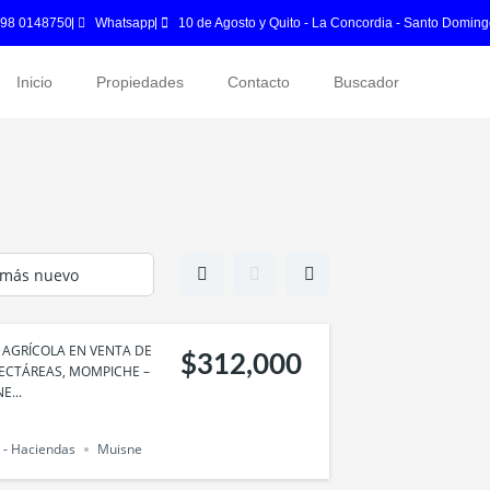
 98 0148750
Whatsapp
10 de Agosto y Quito - La Concordia - Santo Doming
Inicio
Propiedades
Contacto
Buscador
 AGRÍCOLA EN VENTA DE
$312,000
ECTÁREAS, MOMPICHE –
E...
 - Haciendas
Muisne