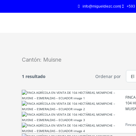
Ir
info@migueldiezc.com
+593
al
contenido
Cantón:
Muisne
1 resultado
Ordenar por
FINCA
104 H
MUISN
Fincas