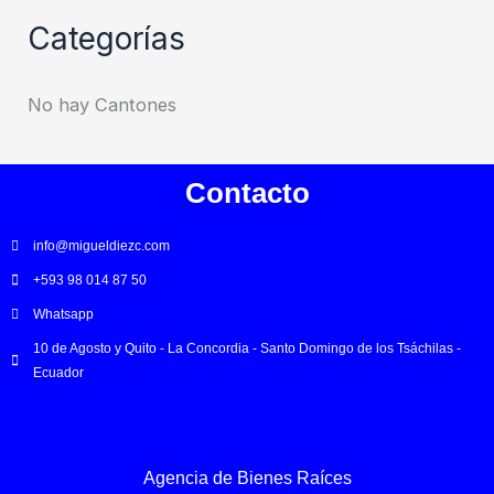
Categorías
No hay Cantones
Contacto
info@migueldiezc.com
+593 98 014 87 50
Whatsapp
10 de Agosto y Quito - La Concordia - Santo Domingo de los Tsáchilas -
Ecuador
Agencia de Bienes Raíces