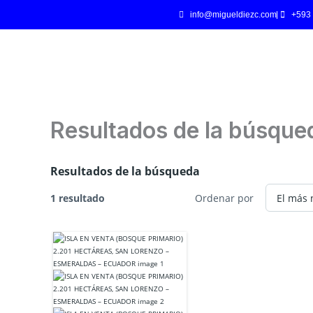
Ir
info@migueldiezc.com
+593
al
contenido
Resultados de la búsque
Resultados de la búsqueda
1 resultado
Ordenar por