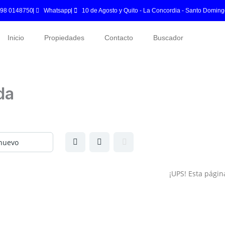
 98 0148750
Whatsapp
10 de Agosto y Quito - La Concordia - Santo Doming
Inicio
Propiedades
Contacto
Buscador
da
¡UPS! Esta pági