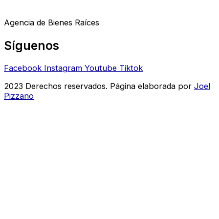
Agencia de Bienes Raíces
Síguenos
Facebook
Instagram
Youtube
Tiktok
2023 Derechos reservados. Página elaborada por
Joel
Pizzano
Inicie Sesión o Regístrese
to save your favourite homes and more
Inicie Sesión o Regístrese
to save your favourite homes and more
Todas las opciones de inicio de sesión
Email