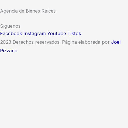
Agencia de Bienes Raíces
Síguenos
Facebook
Instagram
Youtube
Tiktok
2023 Derechos reservados. Página elaborada por
Joel
Pizzano
Inicie Sesión o Regístrese
to save your favourite homes and more
Inicie Sesión o Regístrese
to save your favourite homes and more
Todas las opciones de inicio de sesión