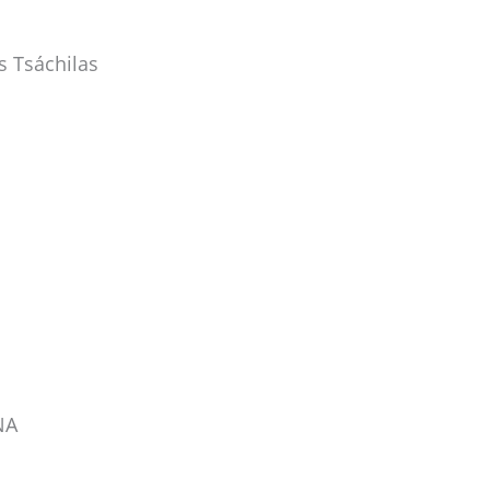
 Tsáchilas
NA