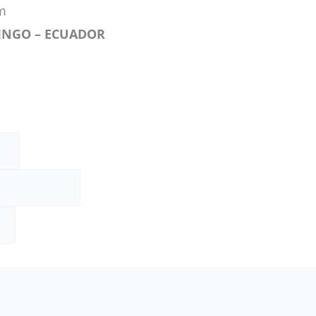
m
INGO – ECUADOR