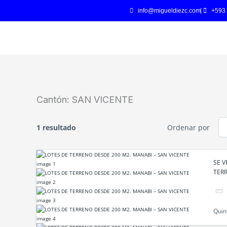
Ir
info@migueldiezc.com
+593
al
contenido
Cantón:
SAN VICENTE
1 resultado
Ordenar por
SE 
TERR
Quin