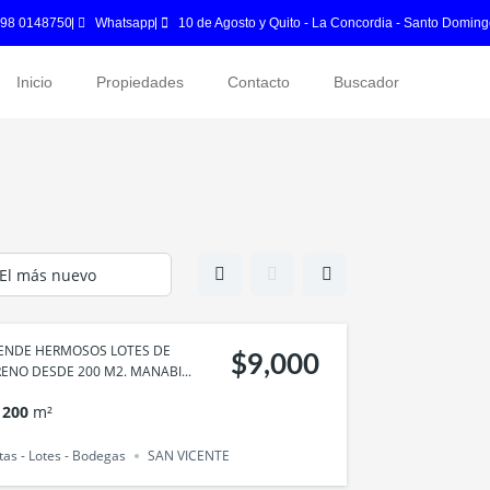
 98 0148750
Whatsapp
10 de Agosto y Quito - La Concordia - Santo Doming
Inicio
Propiedades
Contacto
Buscador
VENDE HERMOSOS LOTES DE
$9,000
ENO DESDE 200 M2. MANABI...
200
m²
tas - Lotes - Bodegas
SAN VICENTE