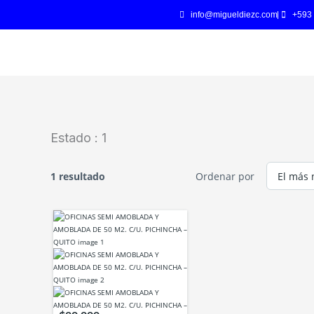
Ir
info@migueldiezc.com
+593
al
contenido
Estado :
1
1 resultado
Ordenar por