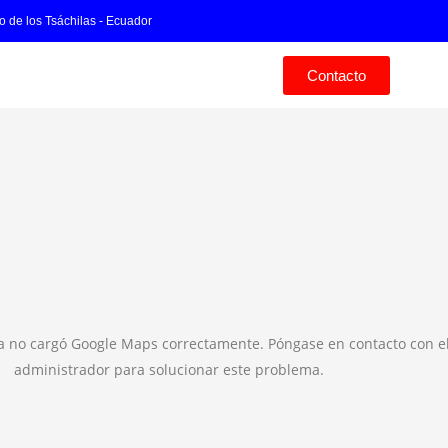
o de los Tsáchilas - Ecuador
Contacto
na no cargó Google Maps correctamente. Póngase en contacto con e
administrador para solucionar este problema.