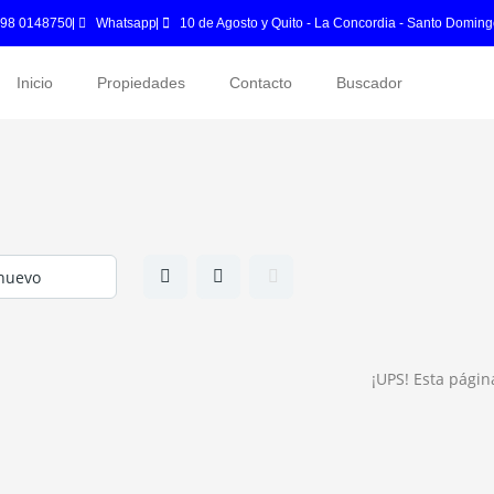
 98 0148750
Whatsapp
10 de Agosto y Quito - La Concordia - Santo Doming
Inicio
Propiedades
Contacto
Buscador
¡UPS! Esta pági