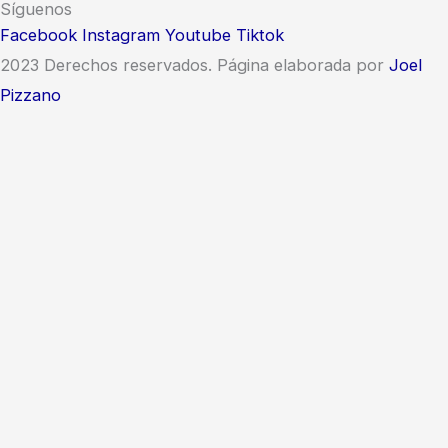
Síguenos
Facebook
Instagram
Youtube
Tiktok
2023 Derechos reservados. Página elaborada por
Joel
Pizzano
Inicie Sesión o Regístrese
to save your favourite homes and more
Inicie Sesión o Regístrese
to save your favourite homes and more
Todas las opciones de inicio de sesión
Email
Contraseña